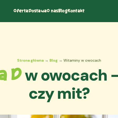
Oferta
Dostawa
O nas
Blog
Kontakt
Strona główna
→
Blog
→ Witaminy w owocach
w owocach -
a D
czy mit?