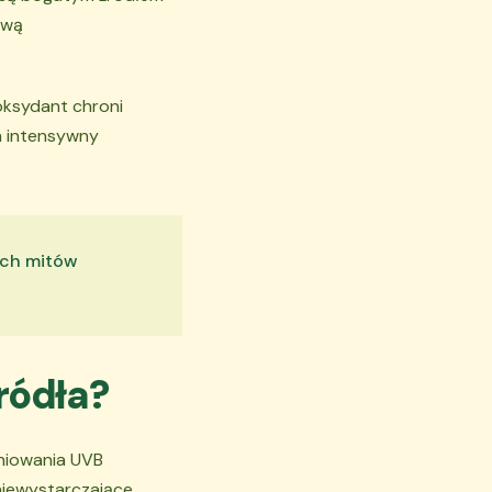
ową
oksydant chroni
h intensywny
ych mitów
ródła?
niowania UVB
niewystarczające,