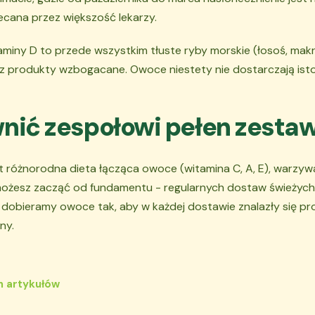
ecana przez większość lekarzy.
miny D to przede wszystkim tłuste ryby morskie (łosoś, makrela
z produkty wzbogacane. Owoce niestety nie dostarczają isto
nić zespołowi pełen zesta
st różnorodna dieta łącząca owoce (witamina C, A, E), warzyw
 możesz zacząć od fundamentu - regularnych dostaw świeżyc
 dobieramy owoce tak, aby w każdej dostawie znalazły się p
ny.
h artykułów