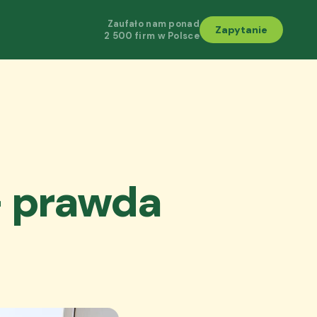
Zaufało nam ponad
Zapytanie
2 500 firm w Polsce
 prawda