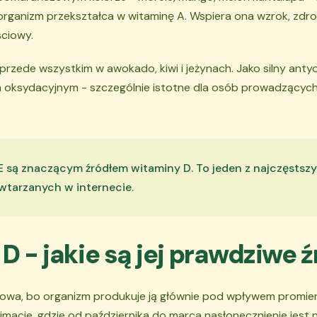
organizm przekształca w witaminę A. Wspiera ona wzrok, zdr
ściowy.
przede wszystkim w awokado, kiwi i jeżynach. Jako silny anty
m oksydacyjnym - szczególnie istotne dla osób prowadzącyc
 są znaczącym źródłem witaminy D. To jeden z najczęstsz
tarzanych w internecie.
 - jakie są jej prawdziwe ź
kowa, bo organizm produkuje ją głównie pod wpływem promie
limacie, gdzie od października do marca nasłonecznienie jest 