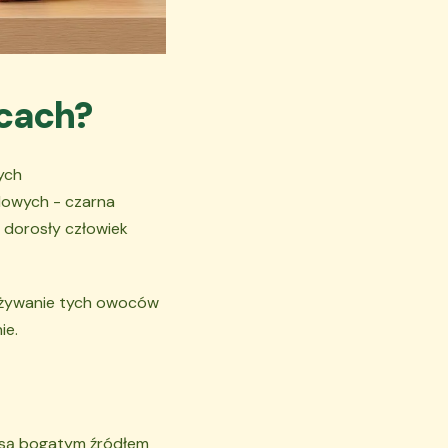
ocach?
ych
odowych - czarna
 dorosły człowiek
pożywanie tych owoców
ie.
 są bogatym źródłem