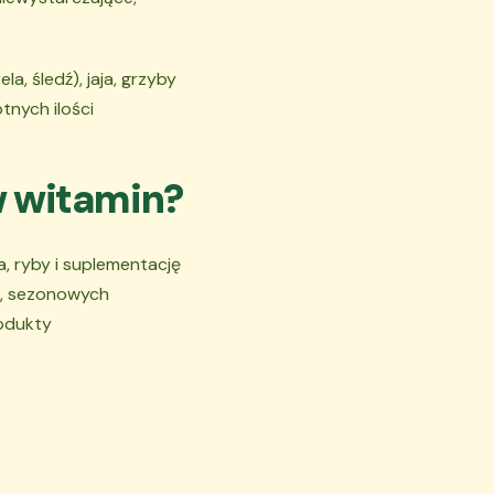
, śledź), jaja, grzyby
tnych ilości
w witamin?
a, ryby i suplementację
h, sezonowych
rodukty