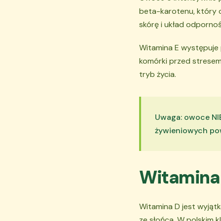
beta-karotenu, który 
skórę i układ odporno
Witamina E występuje 
komórki przed strese
tryb życia.
Uwaga: owoce NIE
żywieniowych pow
Witamina D
Witamina D jest wyjąt
ze słońca. W polskim k