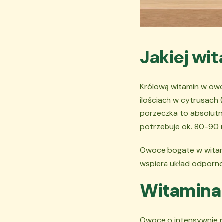
Jakiej wi
Królową witamin w owo
ilościach w cytrusach
porzeczka to absolutn
potrzebuje ok. 80-90 
Owoce bogate w witami
wspiera układ odporno
Witamina 
Owoce o intensywnie 