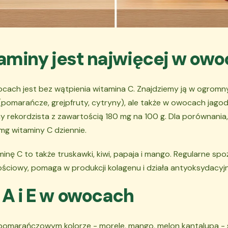
taminy jest najwięcej w ow
cach jest bez wątpienia witamina C. Znajdziemy ją w ogromn
 (pomarańcze, grejpfruty, cytryny), ale także w owocach jag
y rekordzista z zawartością 180 mg na 100 g. Dla porównania,
mg witaminy C dziennie.
nę C to także truskawki, kiwi, papaja i mango. Regularne s
ściowy, pomaga w produkcji kolagenu i działa antyoksydacyjn
A i E w owocach
pomarańczowym kolorze - morele, mango, melon kantalupa -