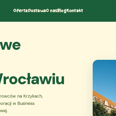
Oferta
Dostawa
O nas
Blog
Kontakt
owe
Wrocławiu
urowców na Krzykach,
oracji w Business
wej.