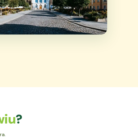
wiu
?
ra.