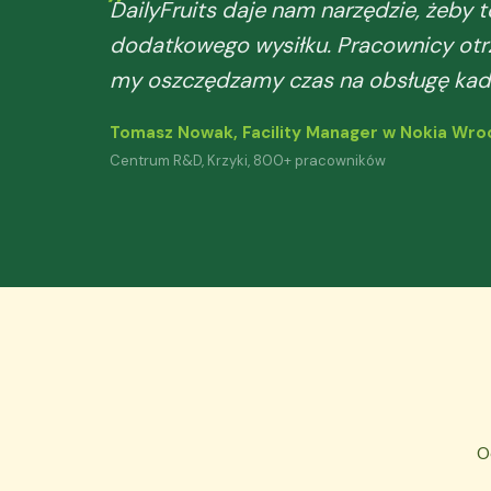
DailyFruits daje nam narzędzie, żeby 
dodatkowego wysiłku. Pracownicy otr
my oszczędzamy czas na obsługę kad
Tomasz Nowak, Facility Manager w Nokia Wro
Centrum R&D, Krzyki, 800+ pracowników
O