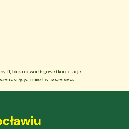
ia.
my IT, biura coworkingowe i korporacje.
iej rosnących miast w naszej sieci.
cławiu