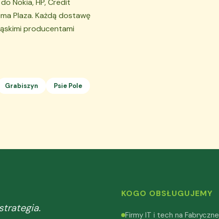
o Nokia, HP, Credit
ema Plaza. Każdą dostawę
śląskimi producentami
Grabiszyn
Psie Pole
KOGO OBSŁUGUJEMY
strategia.
Firmy IT i tech na Fabryczne