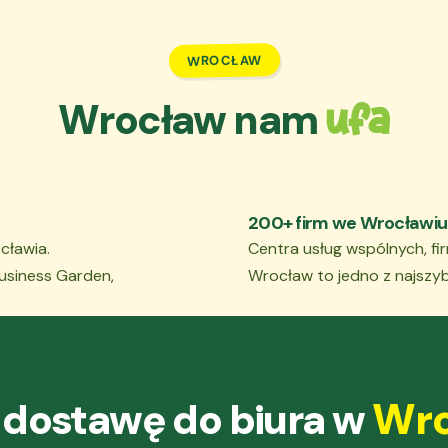
jlepszych sadów regionu trafiają do biur w ciągu 24h od zebran
WROCŁAW
Wrocław nam
ufa
200+ firm we Wrocławiu
cławia.
Centra usług wspólnych, fir
Business Garden,
Wrocław to jedno z najszybc
Wro
dostawę do biura w