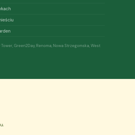
zykach
ieściu
arden
y Tower, Green2Day, Renoma, Nowa Strzegomska, West
u.