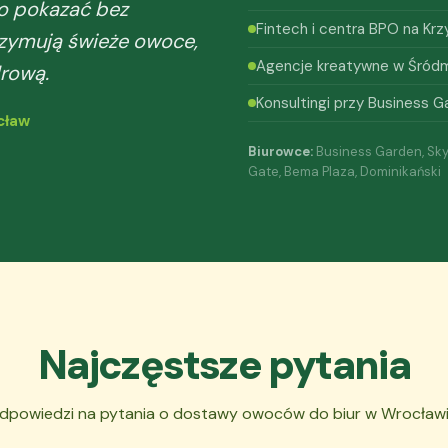
to pokazać bez
Fintech i centra BPO na Kr
zymują świeże owoce,
Agencje kreatywne w Śródm
rową.
Konsultingi przy Business G
cław
Biurowce:
Business Garden, Sk
Gate, Bema Plaza, Dominikański
Najczęstsze pytania
dpowiedzi na pytania o dostawy owoców do biur w Wrocławi