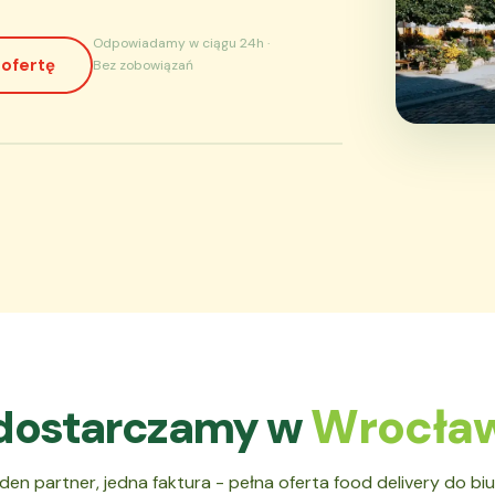
Odpowiadamy w ciągu 24h ·
 ofertę
Bez zobowiązań
Wrocła
dostarczamy w
den partner, jedna faktura - pełna oferta food delivery do biu