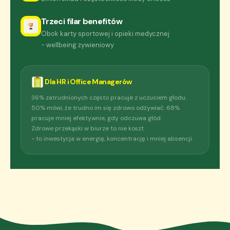
Trzeci filar benefitów
Obok karty sportowej i opieki medycznej
- wellbeing żywieniowy
Dla HR i Office Managerów
36% zatrudnionych często pracuje z uczuciem głodu.
50% mówi, że trudno im się zdrowo odżywiać. 68%
pracuje mniej efektywnie, gdy odczuwa głód.
Zdrowe przekąski w biurze to nie koszt
- to inwestycja w energię, koncentrację i mniej absencji.