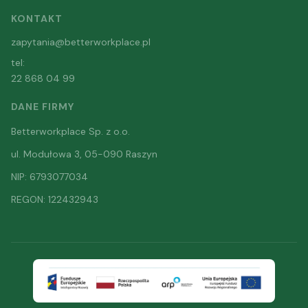
KONTAKT
zapytania@betterworkplace.pl
tel:
22 868 04 99
DANE FIRMY
Betterworkplace Sp. z o.o.
ul. Modułowa 3, 05-090 Raszyn
NIP: 6793077034
REGON: 122432943