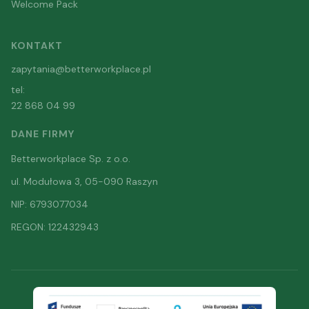
Welcome Pack
KONTAKT
zapytania@betterworkplace.pl
tel:
22 868 04 99
DANE FIRMY
Betterworkplace Sp. z o.o.
ul. Modułowa 3, 05-090 Raszyn
NIP: 6793077034
REGON: 122432943