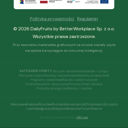
Polityka prywatności
·
Regulamin
© 2026 DailyFruits by BetterWorkplace Sp. z o.o.
Wszystkie prawa zastrzeżone.
Przy tworzeniu materiałów graficznych na stronie zostały użyte
narzędzia korzystające ze sztucznej inteligencji.
Skrzynki abonamentowe
Soki i syropy
KATEGORIE OFERTY:
Warzywa krojone
Zestawy indywidualne
Zestawy śniadaniowe
Programy żywieniowe
Bakalie i owoce suszone
Przechowywanie i ekspozycja
Firmowy Dzień Zdrowia
Produkty ekologiczne
Batony i ciastka
Warszawa
Kraków
Wrocław
Poznań
Katowice
Łódź
Trójmiasto
Szczecin
Lublin
Bydgoszcz
Białystok
Rzeszów
Toruń
Gliwice
brand and development by
r352.com