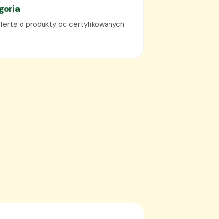
goria
fertę o produkty od certyfikowanych