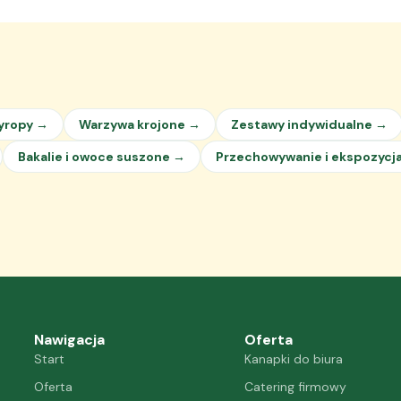
syropy →
Warzywa krojone →
Zestawy indywidualne →
Bakalie i owoce suszone →
Przechowywanie i ekspozycj
Nawigacja
Oferta
Start
Kanapki do biura
Oferta
Catering firmowy