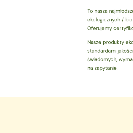
To nasza najmłodsz
ekologicznych / bi
Oferujemy certyfiko
Nasze produkty eko
standardami jakośc
świadomych, wymaga
na zapytanie.