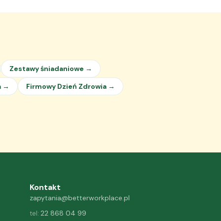
Zestawy śniadaniowe →
a →
Firmowy Dzień Zdrowia →
Kontakt
zapytania@betterworkplace.pl
22 868 04 99
tel: