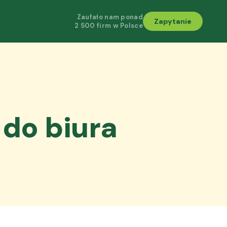
Zaufało nam ponad
Zapytanie
2 500 firm w Polsce
 do biura