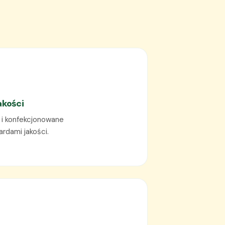
akości
i konfekcjonowane
rdami jakości.