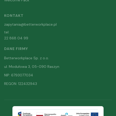
KONTAKT
zapytania@betterworkplace.pl
tel:
22 868 04 99
DANE FIRMY
Betterworkplace Sp. z o.o.
ul. Modułowa 3, 05-090 Raszyn
NIP: 6793077034
REGON: 122432943