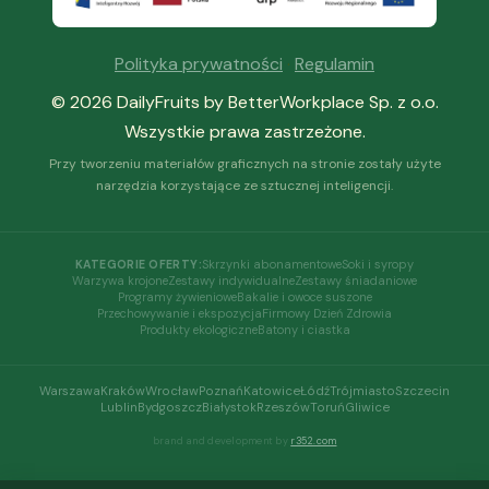
Polityka prywatności
·
Regulamin
© 2026 DailyFruits by BetterWorkplace Sp. z o.o.
Wszystkie prawa zastrzeżone.
Przy tworzeniu materiałów graficznych na stronie zostały użyte
narzędzia korzystające ze sztucznej inteligencji.
Skrzynki abonamentowe
Soki i syropy
KATEGORIE OFERTY:
Warzywa krojone
Zestawy indywidualne
Zestawy śniadaniowe
Programy żywieniowe
Bakalie i owoce suszone
Przechowywanie i ekspozycja
Firmowy Dzień Zdrowia
Produkty ekologiczne
Batony i ciastka
Warszawa
Kraków
Wrocław
Poznań
Katowice
Łódź
Trójmiasto
Szczecin
Lublin
Bydgoszcz
Białystok
Rzeszów
Toruń
Gliwice
brand and development by
r352.com