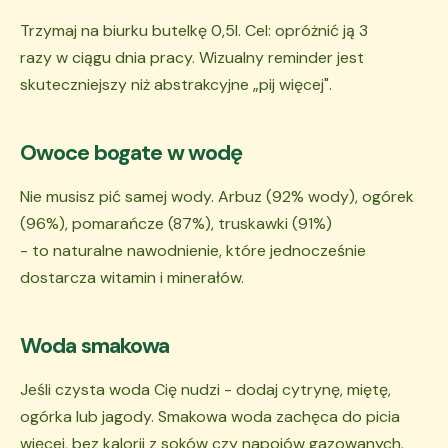
Trzymaj na biurku butelkę 0,5l. Cel: opróżnić ją 3
razy w ciągu dnia pracy. Wizualny reminder jest
skuteczniejszy niż abstrakcyjne „pij więcej".
Owoce bogate w wodę
Nie musisz pić samej wody. Arbuz (92% wody), ogórek
(96%), pomarańcze (87%), truskawki (91%)
- to naturalne nawodnienie, które jednocześnie
dostarcza witamin i minerałów.
Woda smakowa
Jeśli czysta woda Cię nudzi - dodaj cytrynę, miętę,
ogórka lub jagody. Smakowa woda zachęca do picia
więcej, bez kalorii z soków czy napojów gazowanych.