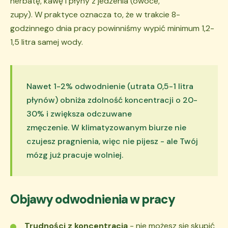
herbatę, kawę i płyny z jedzenia (owoce,
zupy). W praktyce oznacza to, że w trakcie 8-
godzinnego dnia pracy powinniśmy wypić minimum 1,2-
1,5 litra samej wody.
Nawet 1-2% odwodnienie (utrata 0,5-1 litra
płynów) obniża zdolność koncentracji o 20-
30% i zwiększa odczuwane
zmęczenie. W klimatyzowanym biurze nie
czujesz pragnienia, więc nie pijesz - ale Twój
mózg już pracuje wolniej.
Objawy odwodnienia w pracy
Trudności z koncentracją
- nie możesz się skupić