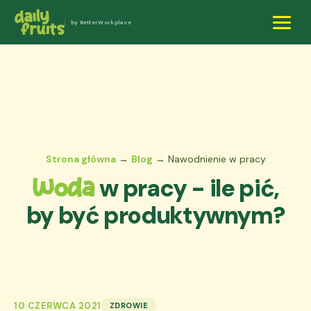
by BetterWorkplace
Strona główna
→
Blog
→ Nawodnienie w pracy
w pracy - ile pić,
Woda
by być produktywnym?
10 CZERWCA 2021
ZDROWIE