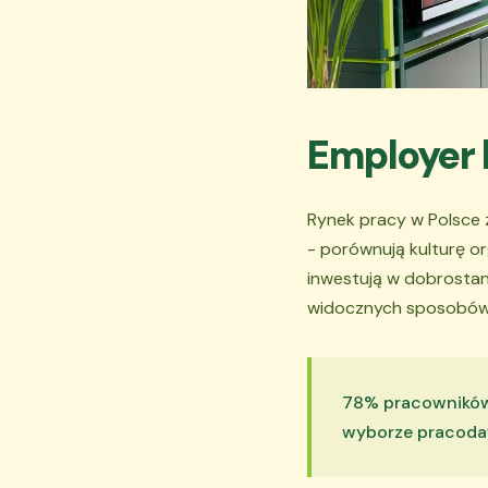
Employer 
Rynek pracy w Polsce z
- porównują kulturę org
inwestują w dobrostan 
widocznych sposobów na
78% pracowników 
wyborze pracodaw