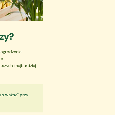
czy?
ynagrodzenia
re
szych i najbardziej
zo ważne" przy