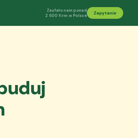
Zaufało nam ponad
Zapytanie
2 500 firm w Polsce
buduj
m