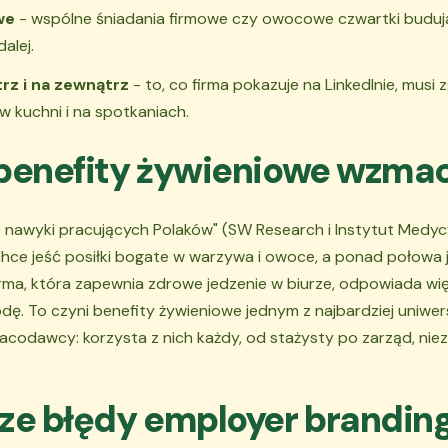
we
- wspólne śniadania firmowe czy owocowe czwartki budują
alej.
z i na zewnątrz
- to, co firma pokazuje na LinkedInie, musi 
w kuchni i na spotkaniach.
benefity żywieniowe wzmac
 nawyki pracujących Polaków" (SW Research i Instytut Medyc
ce jeść posiłki bogate w warzywa i owoce, a ponad połowa 
Firma, która zapewnia zdrowe jedzenie w biurze, odpowiada wi
odę. To czyni benefity żywieniowe jednym z najbardziej uniw
acodawcy: korzysta z nich każdy, od stażysty po zarząd, niez
ze błędy employer brandin