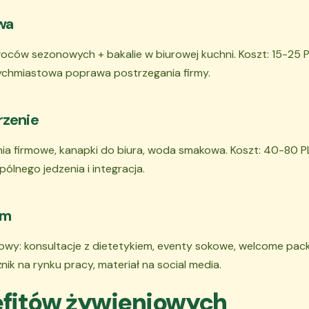
wa
ców sezonowych + bakalie w biurowej kuchni. Koszt: 15-25 
atychmiastowa poprawa postrzegania firmy.
rzenie
a firmowe, kanapki do biura, woda smakowa. Koszt: 40-80 PL
lnego jedzenia i integracja.
um
owy: konsultacje z dietetykiem, eventy sokowe, welcome pack
nik na rynku pracy, materiał na social media.
efitów żywieniowych