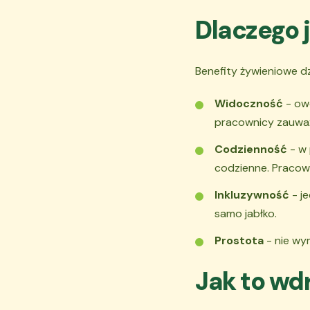
Dlaczego 
Benefity żywieniowe dz
Widoczność
- owo
pracownicy zauważa
Codzienność
- w 
codzienne. Pracow
Inkluzywność
- je
samo jabłko.
Prostota
- nie wy
Jak to wd