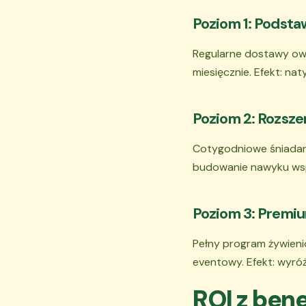
Poziom 1: Podsta
Regularne dostawy owo
miesięcznie. Efekt: n
Poziom 2: Rozsze
Cotygodniowe śniadani
budowanie nawyku wspó
Poziom 3: Premi
Pełny program żywieni
eventowy. Efekt: wyróż
ROI z ben