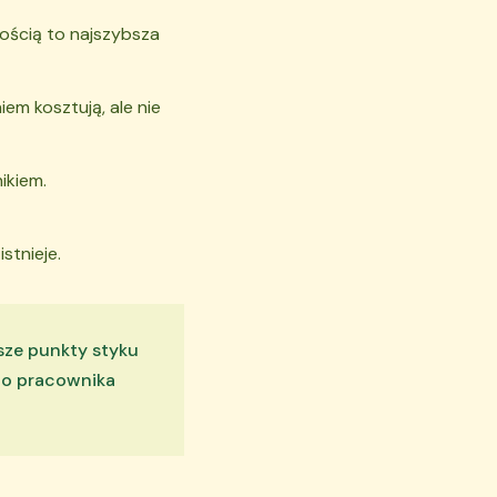
ością to najszybsza
em kosztują, ale nie
ikiem.
stnieje.
sze punkty styku
ego pracownika