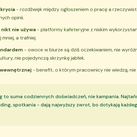
krycia
- rozdźwięk między ogłoszeniem o pracę a rzeczywist
ych opinii.
 nikt nie używa
- platformy kafeteryjne z niskim wykorzystani
 mniej, a trafniej.
tandardem
- owoce w biurze są dziś oczekiwaniem, nie wyróżn
ultury, nie pojedynczą skrzynkę jabłek.
 wewnętrznej
- benefit, o którym pracownicy nie wiedzą, nie i
g to suma codziennych doświadczeń, nie kampania. Najtań
rding, spotkania - dają najwyższy zwrot, bo dotykają każd