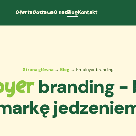
Oferta
Dostawa
O nas
Blog
Kontakt
Strona główna
→
Blog
→ Employer branding
branding - 
oyer
markę jedzenie