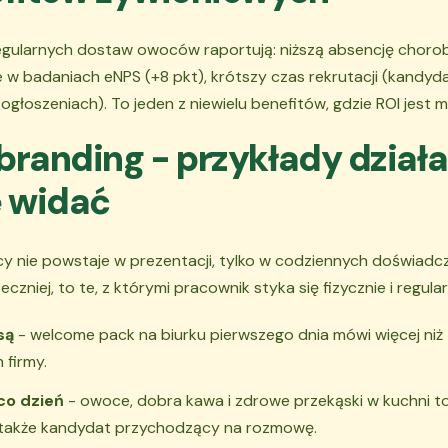
regularnych dostaw owoców raportują: niższą absencję choro
w badaniach eNPS (+8 pkt), krótszy czas rekrutacji (kandyda
głoszeniach). To jeden z niewielu benefitów, gdzie ROI jest mi
branding - przykłady działa
 widać
 nie powstaje w prezentacji, tylko w codziennych doświadczen
eczniej, to te, z którymi pracownik styka się fizycznie i regular
są
- welcome pack na biurku pierwszego dnia mówi więcej niż
 firmy.
co dzień
- owoce, dobra kawa i zdrowe przekąski w kuchni to
- także kandydat przychodzący na rozmowę.