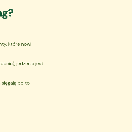
ng?
nty, które nowi
dniu), jedzenie jest
a sięgają po to