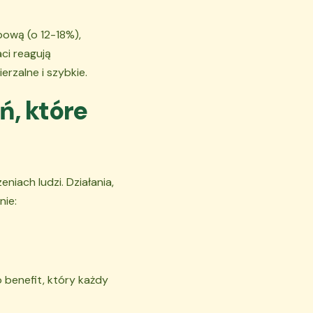
bową (o 12-18%),
ci reagują
erzalne i szybkie.
ń, które
iach ludzi. Działania,
nie:
 benefit, który każdy