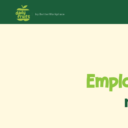
by BetterWorkplace
Empl