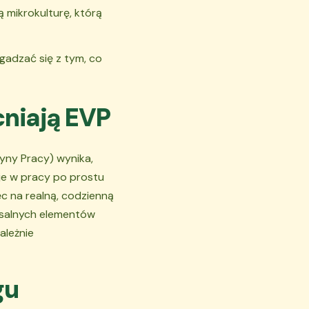
 mikrokulturę, którą
zgadzać się z tym, co
niają EVP
yny Pracy) wynika,
je w pracy po prostu
ęc na realną, codzienną
ersalnych elementów
ależnie
gu