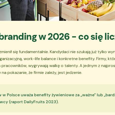
branding w 2026 - co się li
mienił się fundamentalnie. Kandydaci nie szukają już tylko w
anizacyjną, work-life balance i konkretne benefity. Firmy, któ
pracowników, wygrywają walkę o talenty. A jednym z najprost
 pokazanie, że firmie zależy, jest jedzenie.
w Polsce uważa benefity żywieniowe za „ważne" lub „bard
cy (raport DailyFruits 2023).