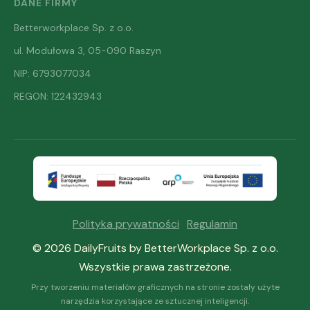
DANE FIRMY
Betterworkplace Sp. z o.o.
ul. Modułowa 3, 05-090 Raszyn
NIP: 6793077034
REGON: 122432943
Polityka prywatności
·
Regulamin
© 2026 DailyFruits by BetterWorkplace Sp. z o.o.
Wszystkie prawa zastrzeżone.
Przy tworzeniu materiałów graficznych na stronie zostały użyte
narzędzia korzystające ze sztucznej inteligencji.